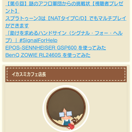
【第６回】謎のアフロ軍団からの挑戦状【視聴者プレゼ
ント】
スプラトゥーン3は【NATタイプC/D】でもマルチプレイ
ができます
「助けを求めるハンドサイン（シグナル・フォー・ヘル
プ）」#SignalForHelp
EPOS-SENNHEISER GSP600 を使ってみた
BenQ ZOWIE RL2460S を使ってみた
イカスミカフェ店長