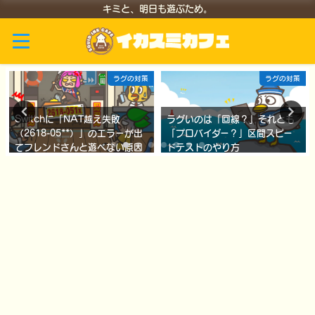
キミと、明日も遊ぶため。
ラグの対策
ラグの対策
Switchに「NAT越え失敗
ラグいのは「回線？」それとも
（2618-05**）」のエラーが出
「プロバイダー？」区間スピー
てフレンドさんと遊べない原因
ドテストのやり方
と対策
2022年1月30日
2022年1月30日