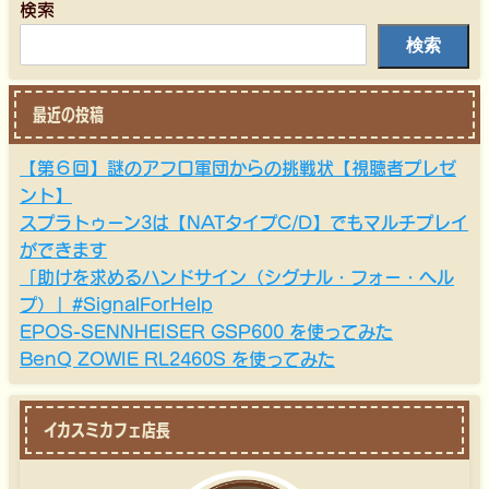
検索
検索
最近の投稿
【第６回】謎のアフロ軍団からの挑戦状【視聴者プレゼ
ント】
スプラトゥーン3は【NATタイプC/D】でもマルチプレイ
ができます
「助けを求めるハンドサイン（シグナル・フォー・ヘル
プ）」#SignalForHelp
EPOS-SENNHEISER GSP600 を使ってみた
BenQ ZOWIE RL2460S を使ってみた
イカスミカフェ店長