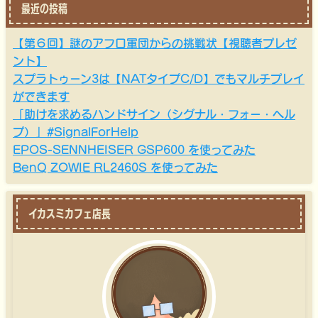
最近の投稿
【第６回】謎のアフロ軍団からの挑戦状【視聴者プレゼ
ント】
スプラトゥーン3は【NATタイプC/D】でもマルチプレイ
ができます
「助けを求めるハンドサイン（シグナル・フォー・ヘル
プ）」#SignalForHelp
EPOS-SENNHEISER GSP600 を使ってみた
BenQ ZOWIE RL2460S を使ってみた
イカスミカフェ店長